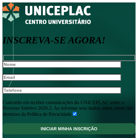
INSCREVA-SE AGORA!
Concordo em receber comunicações do UNICEPLAC sobre o
Processo Seletivo 2026.2. Ao informar seus dados, estou ciente das
diretrizes da Política de Privacidade